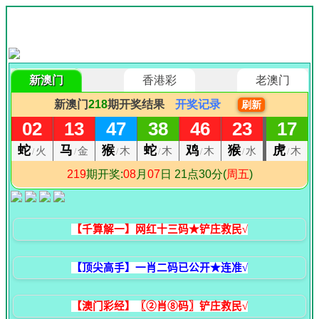
【千算解一】网红十三码★铲庄救民√
【顶尖高手】一肖二码已公开★连准√
【澳门彩经】〖②肖⑧码〗铲庄救民√