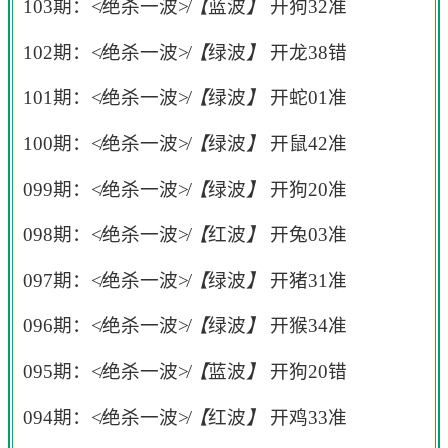
103期：≮绝杀一波≯
【
蓝波
】
开狗32准
102期：≮绝杀一波≯
【
绿波
】
开龙38错
101期：≮绝杀一波≯
【
绿波
】
开蛇01准
100期：≮绝杀一波≯
【
绿波
】
开鼠42准
099期：≮绝杀一波≯
【
绿波
】
开狗20准
098期：≮绝杀一波≯
【
红波
】
开兔03准
097期：≮绝杀一波≯
【
绿波
】
开猪31准
096期：≮绝杀一波≯
【
绿波
】
开猴34准
095期：≮绝杀一波≯
【
蓝波
】
开狗20错
094期：≮绝杀一波≯
【
红波
】
开鸡33准