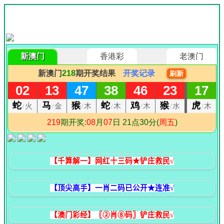
【千算解一】网红十三码★铲庄救民√
【顶尖高手】一肖二码已公开★连准√
【澳门彩经】〖②肖⑧码〗铲庄救民√