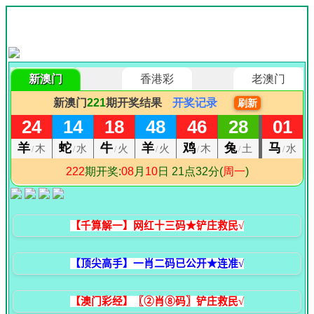
【千算解一】网红十三码★铲庄救民√
【顶尖高手】一肖二码已公开★连准√
【澳门彩经】〖②肖⑧码〗铲庄救民√