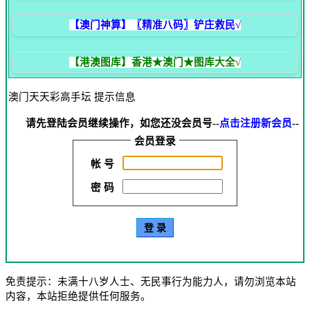
【澳门神算】〖精准八码〗铲庄救民√
【港澳图库】香港★澳门★图库大全√
澳门天天彩高手坛 提示信息
请先登陆会员继续操作，如您还没会员号--
点击注册新会员
--
会员登录
帐 号
密 码
免责提示：未满十八岁人士、无民事行为能力人，请勿浏览本站
内容，本站拒绝提供任何服务。