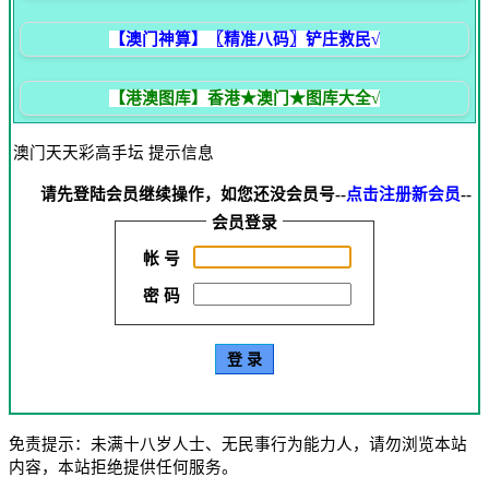
【澳门神算】〖精准八码〗铲庄救民√
【港澳图库】香港★澳门★图库大全√
澳门天天彩高手坛 提示信息
请先登陆会员继续操作，如您还没会员号--
点击注册新会员
--
会员登录
帐 号
密 码
免责提示：未满十八岁人士、无民事行为能力人，请勿浏览本站
内容，本站拒绝提供任何服务。