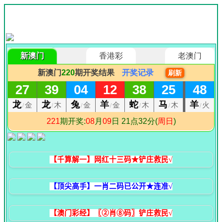
【千算解一】网红十三码★铲庄救民√
【顶尖高手】一肖二码已公开★连准√
【澳门彩经】〖②肖⑧码〗铲庄救民√