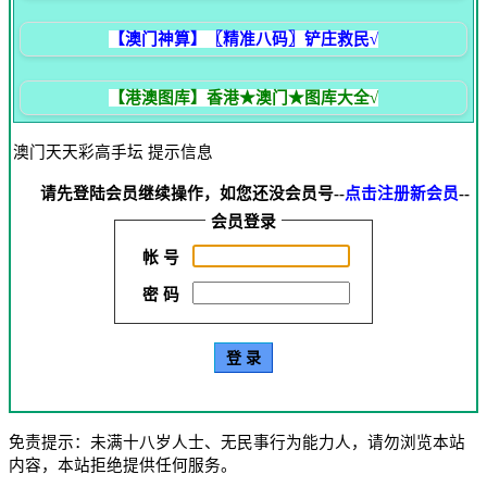
【澳门神算】〖精准八码〗铲庄救民√
【港澳图库】香港★澳门★图库大全√
澳门天天彩高手坛 提示信息
请先登陆会员继续操作，如您还没会员号--
点击注册新会员
--
会员登录
帐 号
密 码
免责提示：未满十八岁人士、无民事行为能力人，请勿浏览本站
内容，本站拒绝提供任何服务。