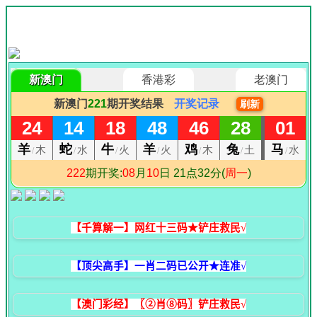
【千算解一】网红十三码★铲庄救民√
【顶尖高手】一肖二码已公开★连准√
【澳门彩经】〖②肖⑧码〗铲庄救民√