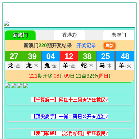
【千算解一】网红十三码★铲庄救民√
【顶尖高手】一肖二码已公开★连准√
【澳门彩经】〖②肖⑧码〗铲庄救民√