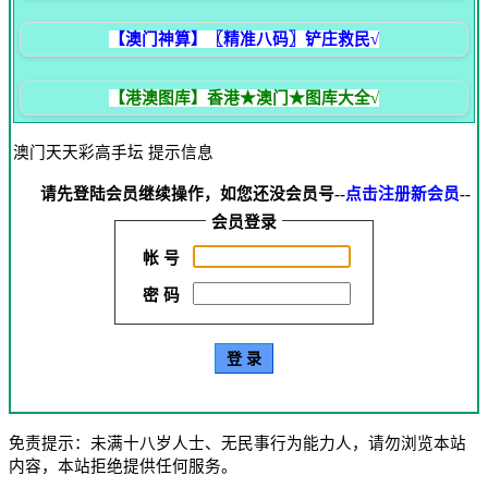
【澳门神算】〖精准八码〗铲庄救民√
【港澳图库】香港★澳门★图库大全√
澳门天天彩高手坛 提示信息
请先登陆会员继续操作，如您还没会员号--
点击注册新会员
--
会员登录
帐 号
密 码
免责提示：未满十八岁人士、无民事行为能力人，请勿浏览本站
内容，本站拒绝提供任何服务。