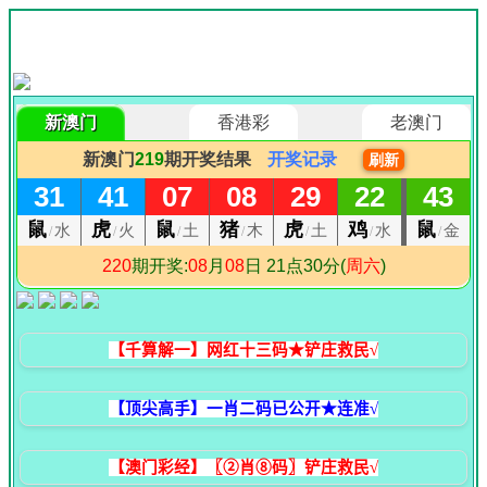
【千算解一】网红十三码★铲庄救民√
【顶尖高手】一肖二码已公开★连准√
【澳门彩经】〖②肖⑧码〗铲庄救民√