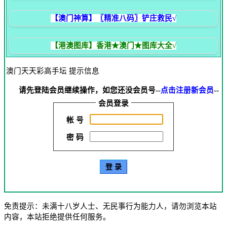
【澳门神算】〖精准八码〗铲庄救民√
【港澳图库】香港★澳门★图库大全√
澳门天天彩高手坛 提示信息
请先登陆会员继续操作，如您还没会员号--
点击注册新会员
--
会员登录
帐 号
密 码
免责提示：未满十八岁人士、无民事行为能力人，请勿浏览本站
内容，本站拒绝提供任何服务。