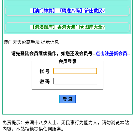
【澳门神算】〖精准八码〗铲庄救民√
【港澳图库】香港★澳门★图库大全√
澳门天天彩高手坛 提示信息
请先登陆会员继续操作，如您还没会员号--
点击注册新会员
--
会员登录
帐 号
密 码
免责提示：未满十八岁人士、无民事行为能力人，请勿浏览本站
内容，本站拒绝提供任何服务。