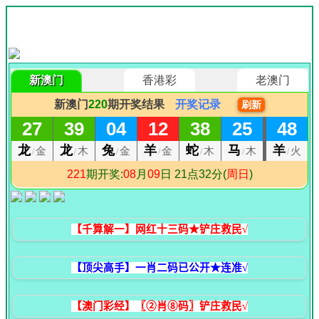
【千算解一】网红十三码★铲庄救民√
【顶尖高手】一肖二码已公开★连准√
【澳门彩经】〖②肖⑧码〗铲庄救民√