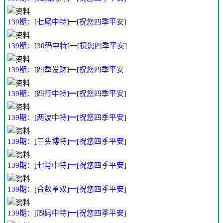
139期：[七尾中特]━[祝您四季平安]
139期：[30码中特]━[祝您四季平安]
139期：[四季发财]━[祝您四季平安
139期：[四行中特]━[祝您四季平安]
139期：[两波中特]━[祝您四季平安]
139期：[三头博特]━[祝您四季平安]
139期：[七肖中特]━[祝您四季平安]
139期：[合数单双]━[祝您四季平安]
139期：[⒂码中特]━[祝您四季平安]