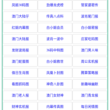
凤姐30码图
劲爆龙虎榜
管家婆密传
澳门大陆仔
传真八点料
波肖尾门报
红姐内幕图
白小姐会员
白小姐密报
澳门大陆报
波肖一波中
庄家吃码图
发财波局报
36码中特图
澳门男人味
澳门蛇蛋图
白小姐救世
周公玄机报
值日生肖图
凤凰卜封图
腾算策略报
看图抓码图
神奇八卦图
新趣味幽默
澳门老人报
澳门女财神
澳门青龙报
财神玄机报
内幕传真图
每日闲情图