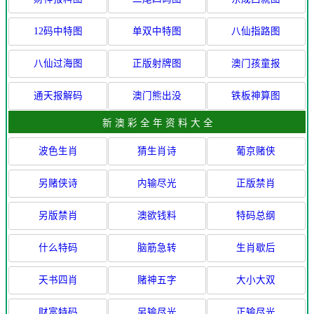
12码中特图
单双中特图
八仙指路图
八仙过海图
正版射牌图
澳门孩童报
通天报解码
澳门熊出没
铁板神算图
新澳彩全年资料大全
波色生肖
猜生肖诗
葡京赌侠
另赌侠诗
内输尽光
正版禁肖
另版禁肖
澳欲钱料
特码总纲
什么特码
脑筋急转
生肖歇后
天书四肖
赌神五字
大小大双
财富特码
另输尽光
正输尽光